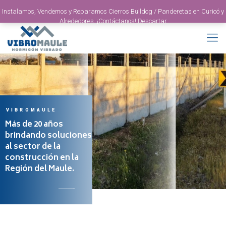
Instalamos, Vendemos y Reparamos Cierros Bulldog / Panderetas en Curicó y
Alrededores. ¡Contáctanos!
Descartar
VIBROMAULE
Más de 20 años
brindando soluciones
al sector de la
construcción en la
Región del Maule.