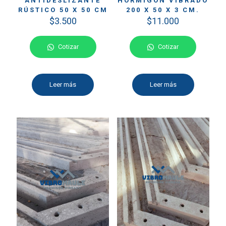
ANTIDESLIZANTE
HORMIGÓN VIBRADO
RÚSTICO 50 X 50 CM
200 X 50 X 3 CM.
$
3.500
$
11.000
Cotizar
Cotizar
Leer más
Leer más