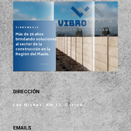
VIBROMAULE
Más de 20 años
brindando soluciones
al sector de la
construcción en la
Región del Maule.
DIRECCIÓN
Los Niches, Km 12. Curicó
EMAILS