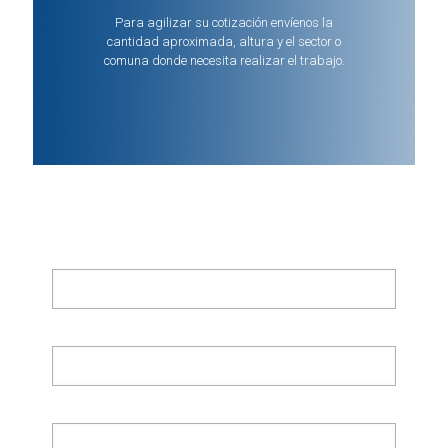
Para agilizar su cotización envíenos la
cantidad aproximada, altura y el sector o
comuna donde necesita realizar el trabajo.
Formulario de Contacto
Nombre/Apellido
E-mail
Asunto