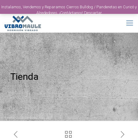
Instalamos, Vendemos y Reparamos Cierros Bulldog / Panderetas en Curicó y
Alrededores. ¡Contáctanos!
Descartar
Tienda