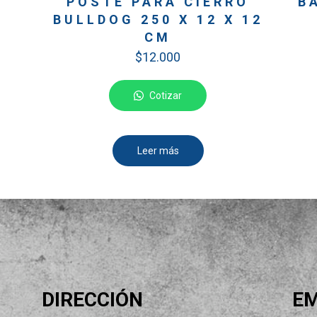
POSTE PARA CIERRO
B
BULLDOG 250 X 12 X 12
M
CM
$
12.000
Cotizar
Leer más
DIRECCIÓN
EM