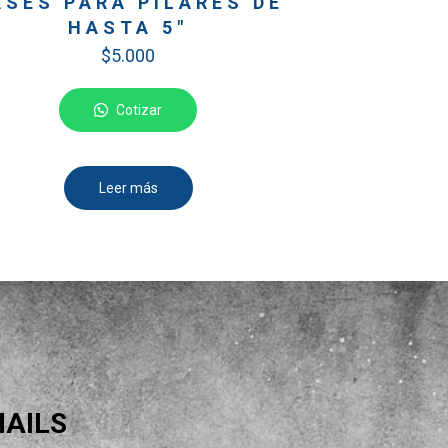
ASES PARA PILARES DE
HASTA 5″
$
5.000
Cotizar
Leer más
AILS