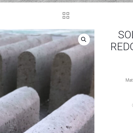
SO
REDO
Mate