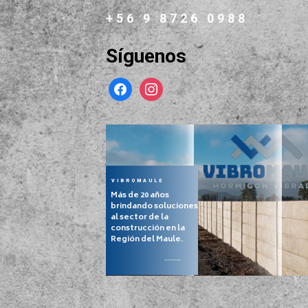
+56 9 8726 0988
Síguenos
facebook
instagram
VIBROMAULE
Más de 20 años
brindando soluciones
al sector de la
construcción en la
Región del Maule.