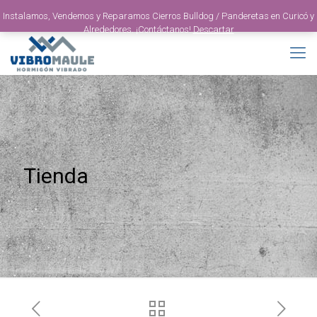
Instalamos, Vendemos y Reparamos Cierros Bulldog / Panderetas en Curicó y
Alrededores. ¡Contáctanos!
Descartar
Tienda