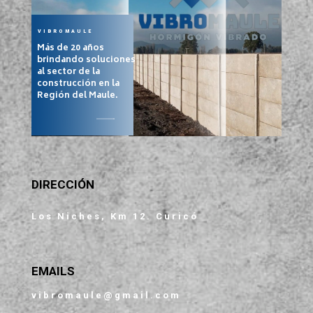
VIBROMAULE
Más de 20 años
brindando soluciones
al sector de la
construcción en la
Región del Maule.
DIRECCIÓN
Los Niches, Km 12. Curicó
EMAILS
vibromaule@gmail.com