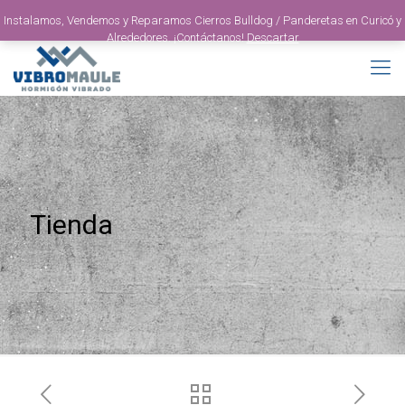
Instalamos, Vendemos y Reparamos Cierros Bulldog / Panderetas en Curicó y
Alrededores. ¡Contáctanos!
Descartar
Tienda