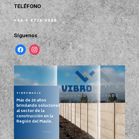
TELÉFONO
+56 9 8726 0988
Síguenos
facebook
instagram
VIBROMAULE
Más de 20 años
brindando soluciones
al sector de la
construcción en la
Región del Maule.