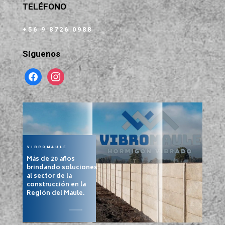
TELÉFONO
+56 9 8726 0988
Síguenos
facebook
instagram
VIBROMAULE
Más de 20 años
brindando soluciones
al sector de la
construcción en la
Región del Maule.