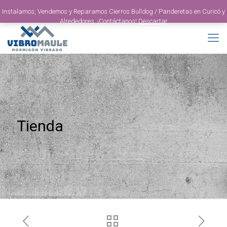
Instalamos, Vendemos y Reparamos Cierros Bulldog / Panderetas en Curicó y
Alrededores. ¡Contáctanos!
Descartar
Tienda