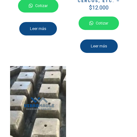
CERCOS, ETC. –
Cotizar
$
12.000
Cotizar
Leer más
Leer más