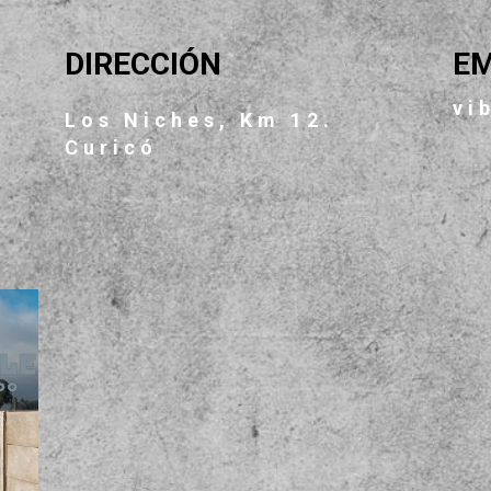
DIRECCIÓN
EM
vi
Los Niches, Km 12.
Curicó