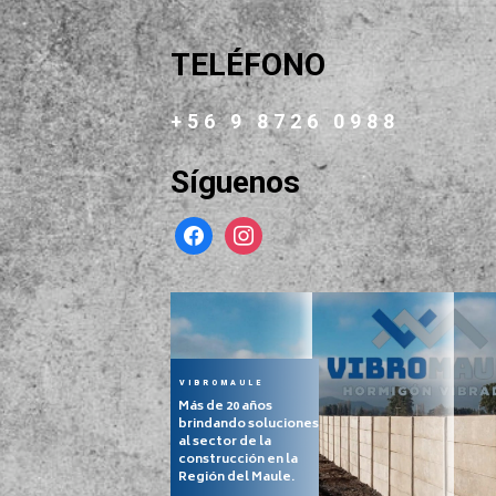
TELÉFONO
+56 9 8726 0988
Síguenos
facebook
instagram
VIBROMAULE
Más de 20 años
brindando soluciones
al sector de la
construcción en la
Región del Maule.