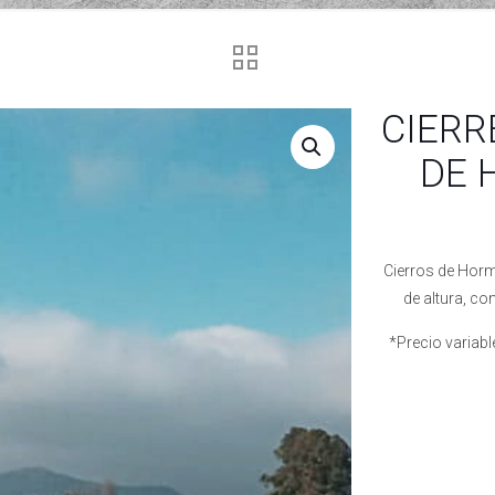
CIERR
DE 
Cierros de Horm
de altura, co
*Precio variabl