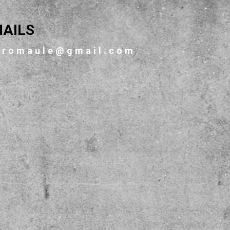
AILS
bromaule@gmail.com