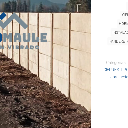
CIE
HORM
INSTALA
PANDERET
Categorías:
CIERRES TIP
Jardinerí