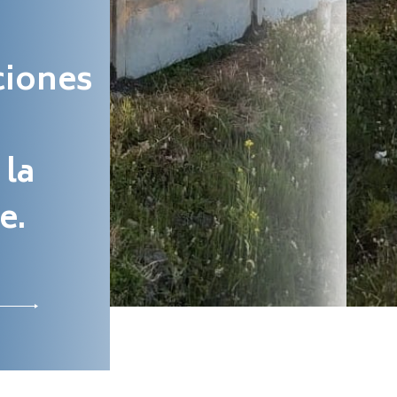
ciones
 la
e.