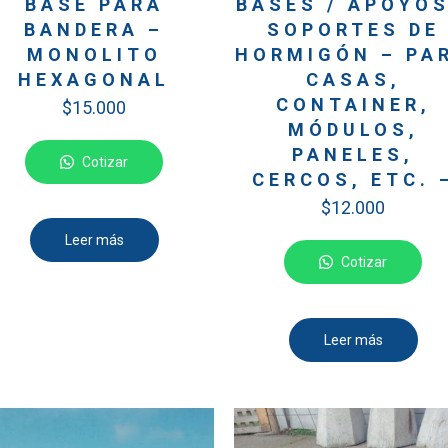
BASE PARA
BASES / APOYOS
BANDERA –
SOPORTES DE
MONOLITO
HORMIGÓN – PA
HEXAGONAL
CASAS,
CONTAINER,
$
15.000
MÓDULOS,
PANELES,
Cotizar
CERCOS, ETC. 
$
12.000
Leer más
Cotizar
Leer más