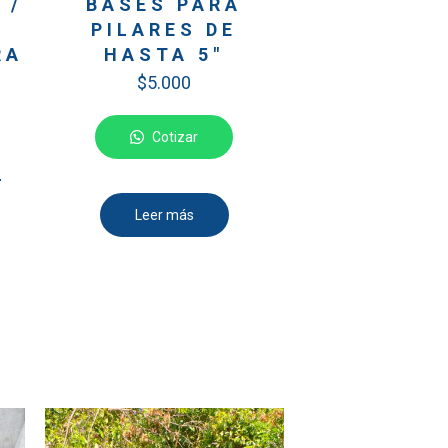
 /
BASES PARA
PILARES DE
RA
HASTA 5″
$
5.000
Cotizar
–
Leer más