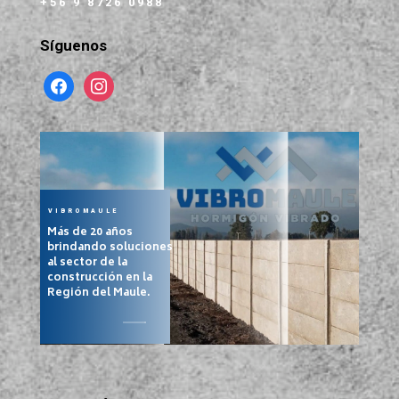
+56 9 8726 0988
Síguenos
facebook
instagram
VIBROMAULE
Más de 20 años
brindando soluciones
al sector de la
construcción en la
Región del Maule.