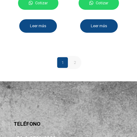
Cotizar
Cotizar
Leer más
Leer más
1
2
TELÉFONO