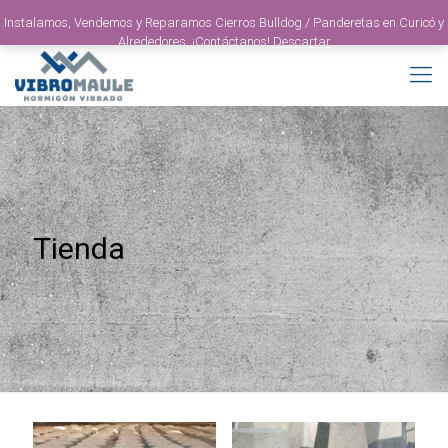
Instalamos, Vendemos y Reparamos Cierros Bulldog / Panderetas en Curicó y
Alrededores. ¡Contáctanos!
Descartar
Tienda